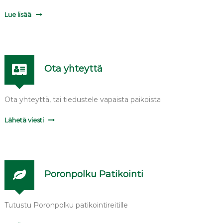
u
Lue lisää
e
L
o
p
e
l
Ota yhteyttä
l
a
Ota yhteyttä, tai tiedustele vapaista paikoista
Lähetä viesti
Poronpolku Patikointi
Tutustu Poronpolku patikointireitille