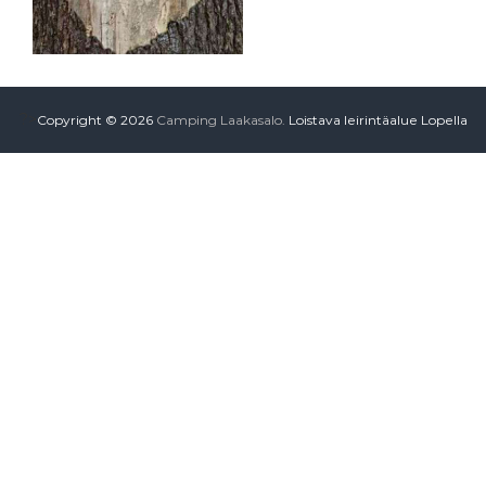
?>
Copyright © 2026
Camping Laakasalo.
Loistava leirintäalue Lopella