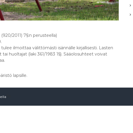
 (920/2011) 7§:n perusteella)
.
ulee ilmoittaa välittömästi isännälle kirjallisesti. Lasten
ai huoltajat (laki 361/1983 1§). Sääolosuhteet voivat
aa.
istö lapsille.
?>
ella