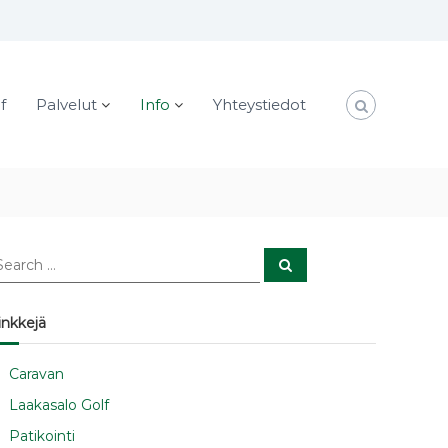
f
Palvelut
Info
Yhteystiedot
S
e
a
r
c
inkkejä
h
Caravan
Laakasalo Golf
Patikointi