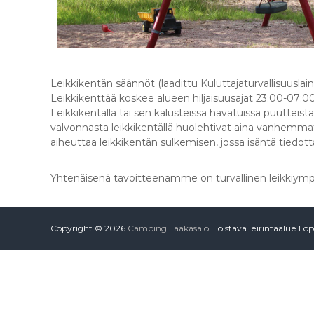
n
t
ä
a
l
u
Leikkikentän säännöt (laadittu Kuluttajaturvallisuuslain
e
Leikkikenttää koskee alueen hiljaisuusajat 23:00-07:00
L
Leikkikentällä tai sen kalusteissa havatuissa puutteista t
o
valvonnasta leikkikentällä huolehtivat aina vanhemmat t
p
aiheuttaa leikkikentän sulkemisen, jossa isäntä tiedott
e
l
l
Yhtenäisenä tavoitteenamme on turvallinen leikkiympär
a
Copyright © 2026
Camping Laakasalo.
Loistava leirintäalue Lop